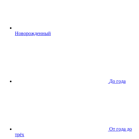
Новорожденный
До года
От года до
трёх