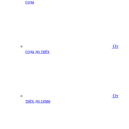
года
От
года до трёх
От
трёх до семи