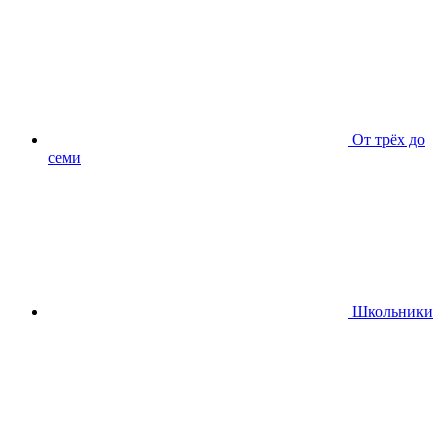
От трёх до
семи
Школьники