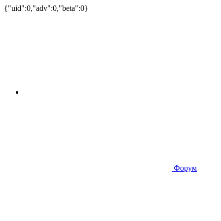
{"uid":0,"adv":0,"beta":0}
Форум