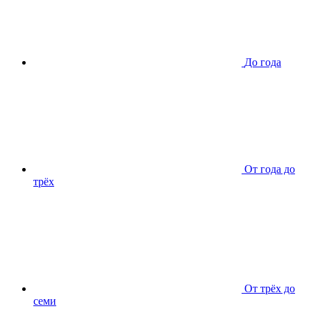
До года
От года до
трёх
От трёх до
семи