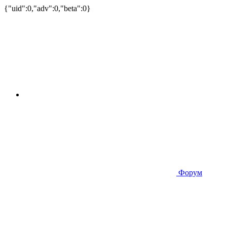
{"uid":0,"adv":0,"beta":0}
Форум