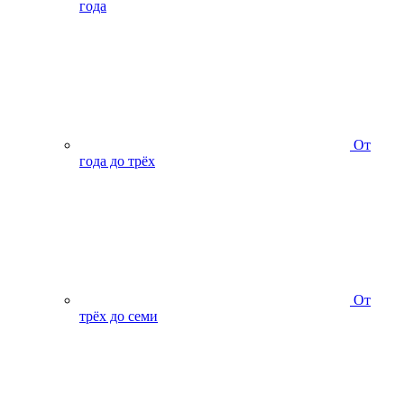
года
От
года до трёх
От
трёх до семи