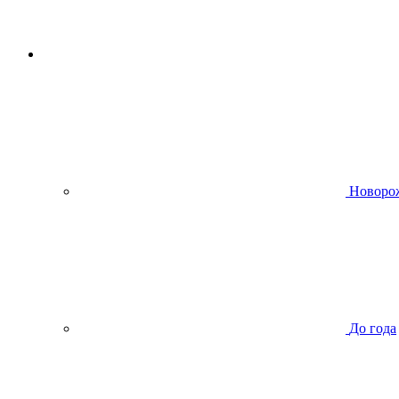
Новоро
До года