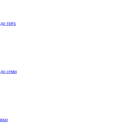
 до трёх
 до семи
ики