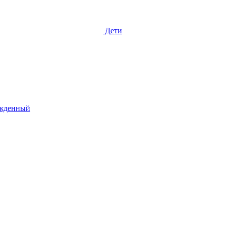
Дети
жденный