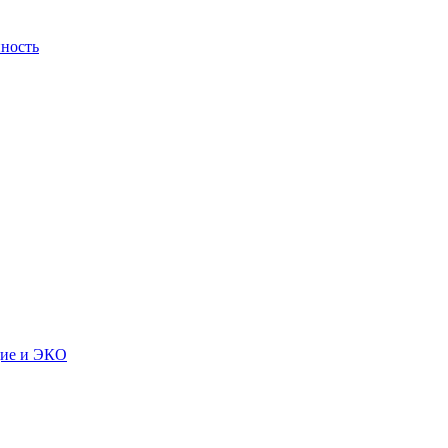
ность
дие и ЭКО