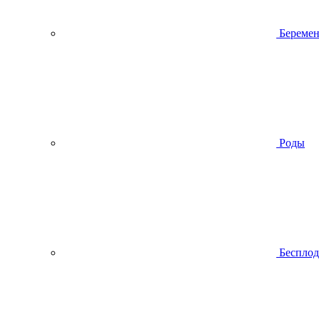
Беремен
Роды
Беспло