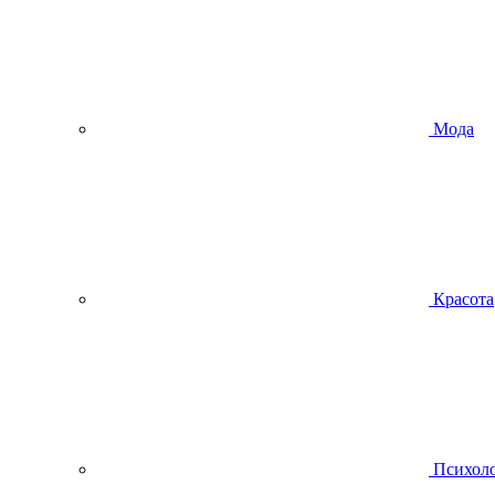
Мода
Красота
Психол