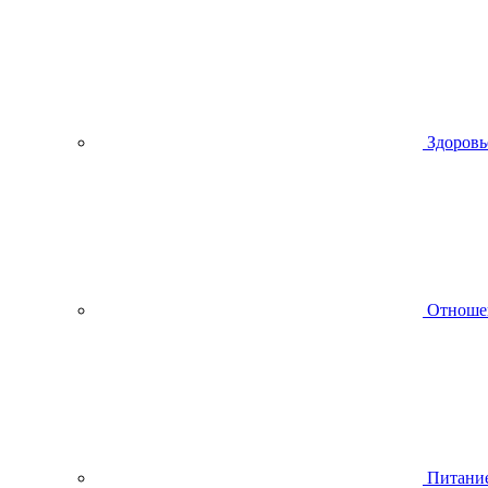
Здоровь
Отноше
Питани