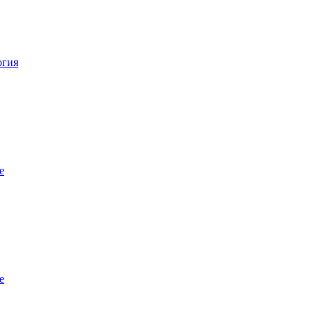
огия
е
е