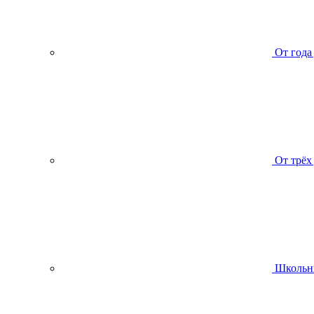
От года
От трёх
Школьн