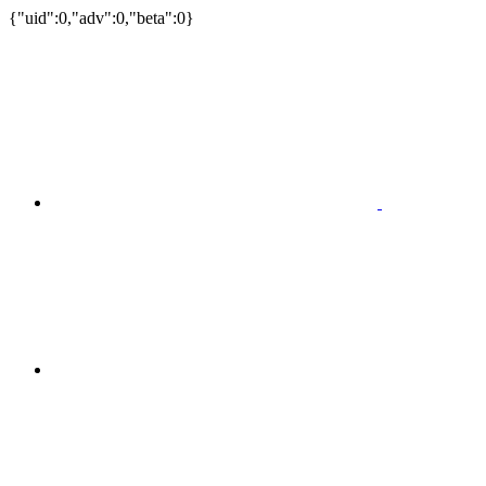
{"uid":0,"adv":0,"beta":0}