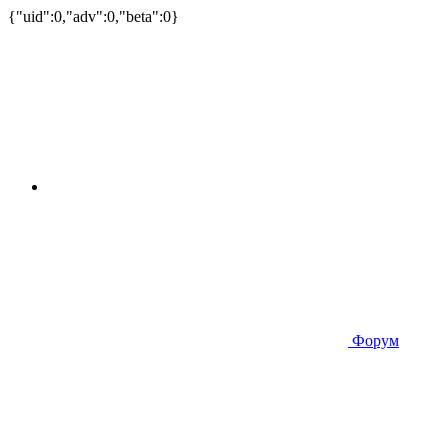
{"uid":0,"adv":0,"beta":0}
Форум