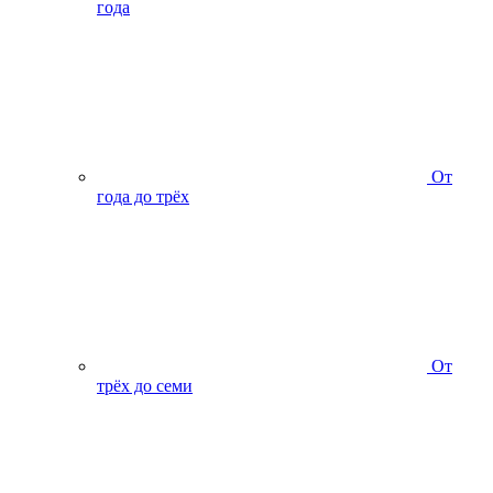
года
От
года до трёх
От
трёх до семи