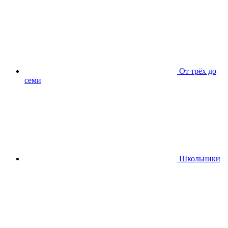
От трёх до
семи
Школьники