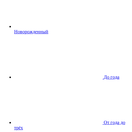
Новорожденный
До года
От года до
трёх