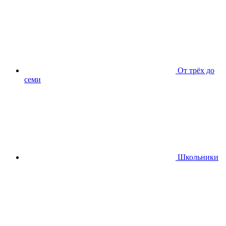
От трёх до
семи
Школьники