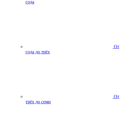
года
От
года до трёх
От
трёх до семи