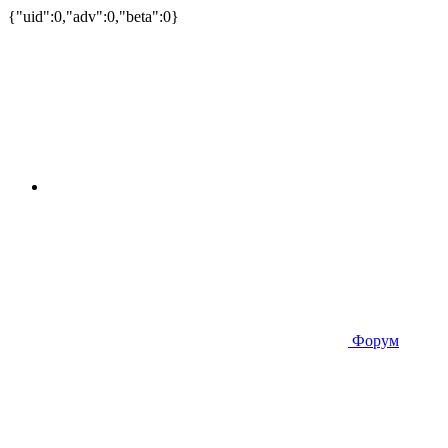
{"uid":0,"adv":0,"beta":0}
Форум