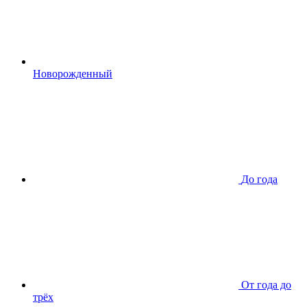
Новорожденный
До года
От года до
трёх