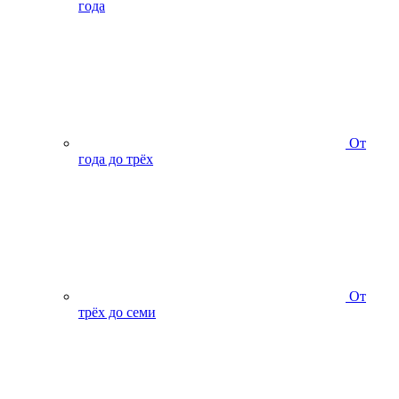
года
От
года до трёх
От
трёх до семи