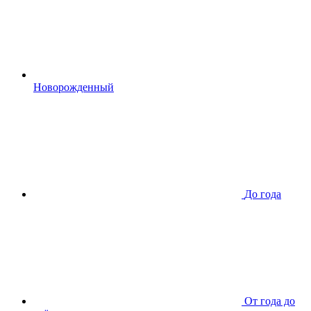
Новорожденный
До года
От года до