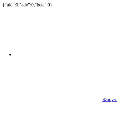
{"uid":0,"adv":0,"beta":0}
Форум