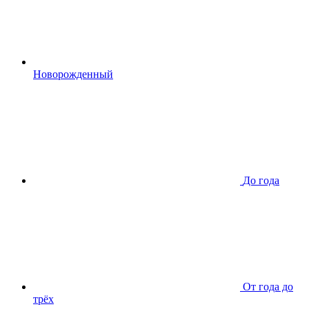
Новорожденный
До года
От года до
трёх