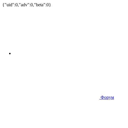
{"uid":0,"adv":0,"beta":0}
Форум