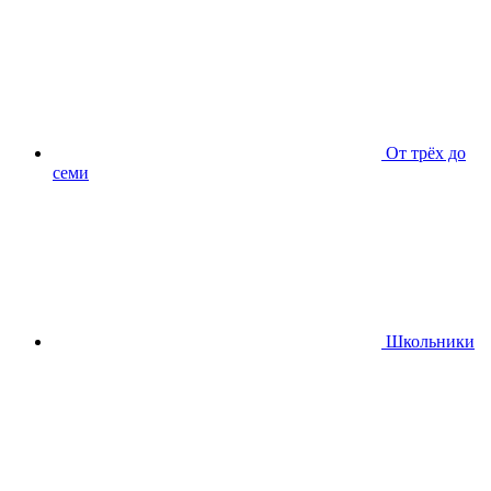
От трёх до
семи
Школьники