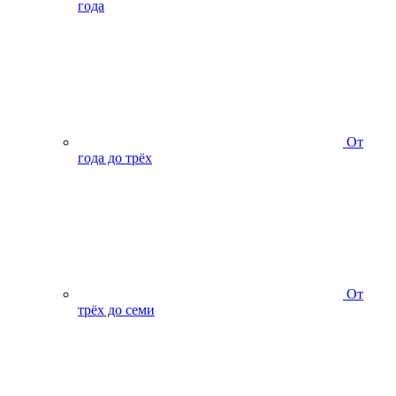
года
От
года до трёх
От
трёх до семи