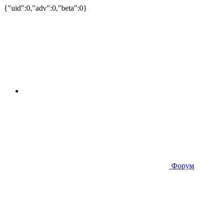
{"uid":0,"adv":0,"beta":0}
Форум