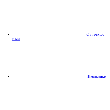
От трёх до
семи
Школьники