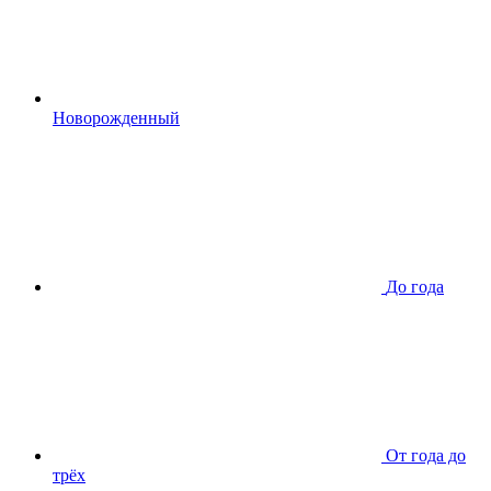
Новорожденный
До года
От года до
трёх