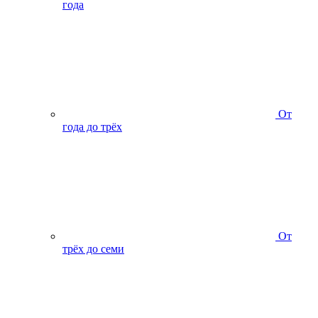
года
От
года до трёх
От
трёх до семи