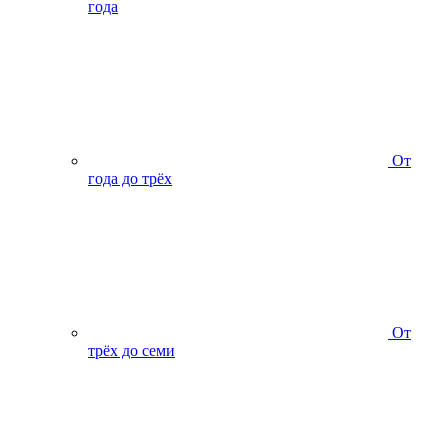
года
От
года до трёх
От
трёх до семи