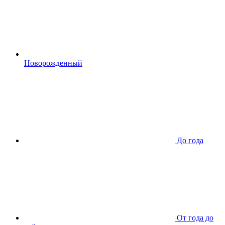
Новорожденный
До года
От года до