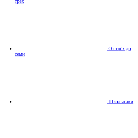
трёх
От трёх до
семи
Школьники