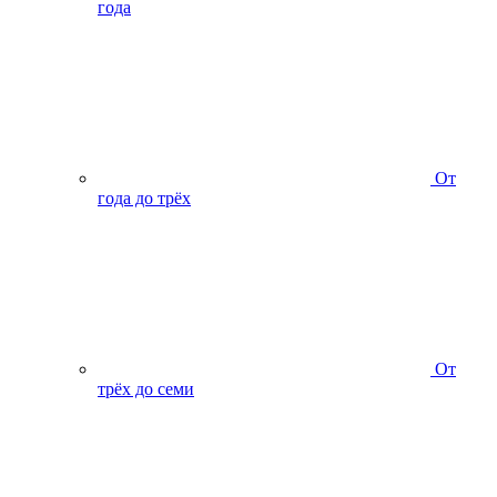
года
От
года до трёх
От
трёх до семи