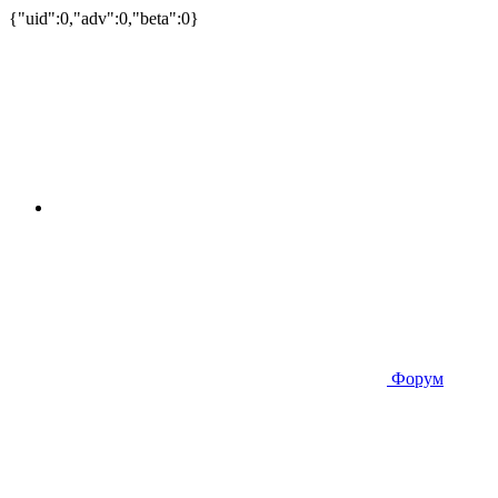
{"uid":0,"adv":0,"beta":0}
Форум