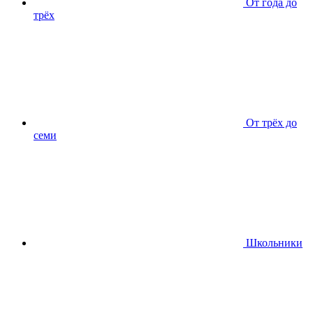
От года до
трёх
От трёх до
семи
Школьники