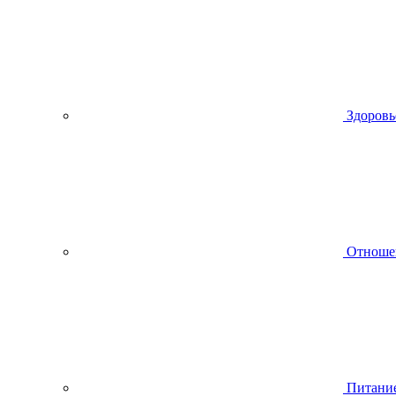
Здоровь
Отноше
Питани