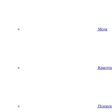
Мода
Красота
Психол