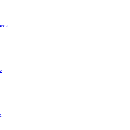
огия
е
е