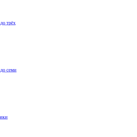
 до трёх
 до семи
ики