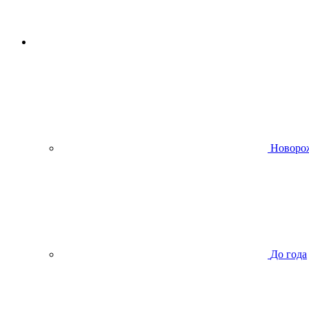
Новоро
До года