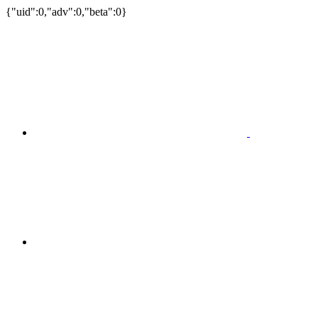
{"uid":0,"adv":0,"beta":0}