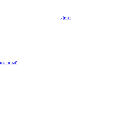
Дети
жденный