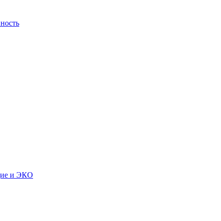
ность
дие и ЭКО