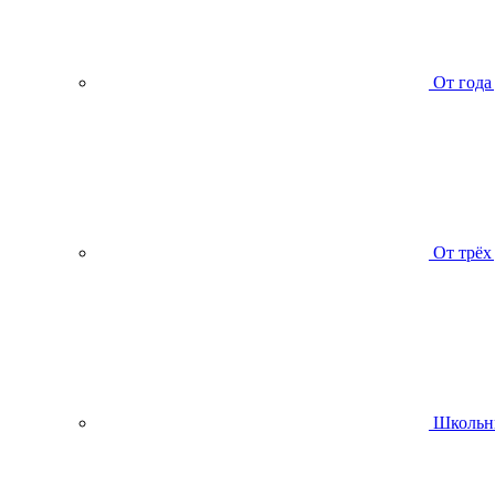
От года
От трёх
Школьн