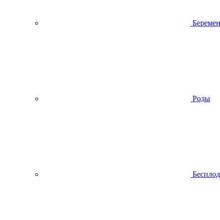
Беремен
Роды
Беспло