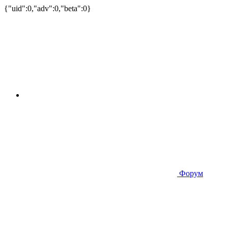
{"uid":0,"adv":0,"beta":0}
Форум