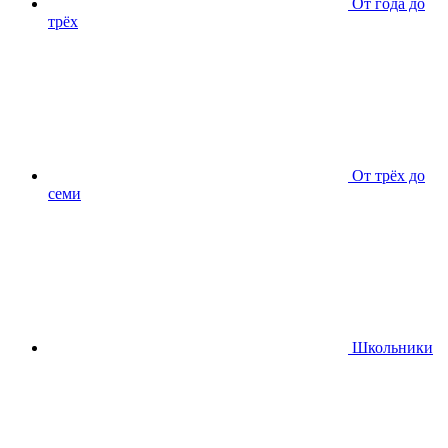
От года до
трёх
От трёх до
семи
Школьники