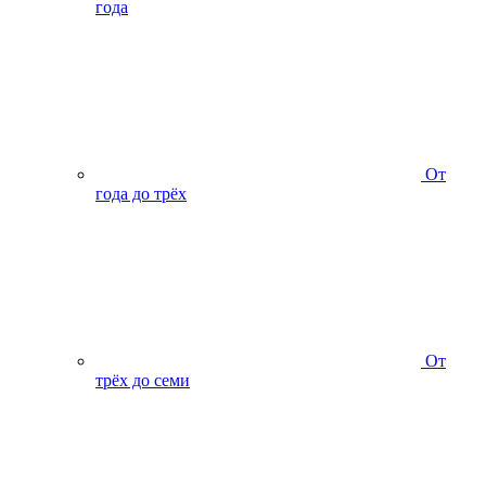
года
От
года до трёх
От
трёх до семи