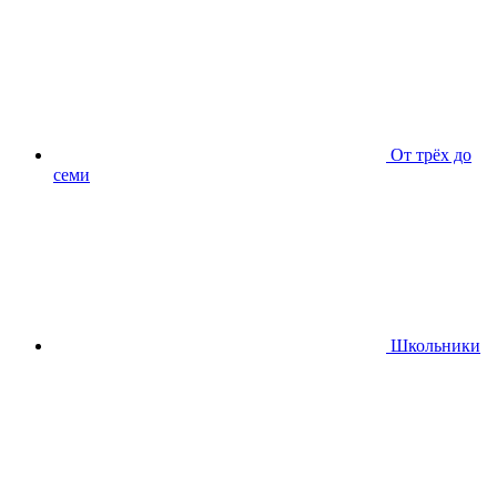
От трёх до
семи
Школьники