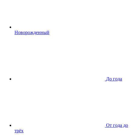
Новорожденный
До года
От года до
трёх