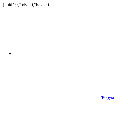
{"uid":0,"adv":0,"beta":0}
Форум