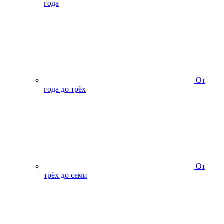
года
От
года до трёх
От
трёх до семи