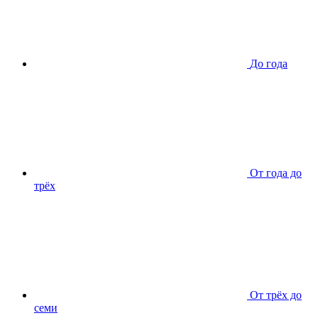
До года
От года до
трёх
От трёх до
семи