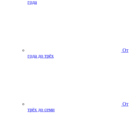
года
От
года до трёх
От
трёх до семи