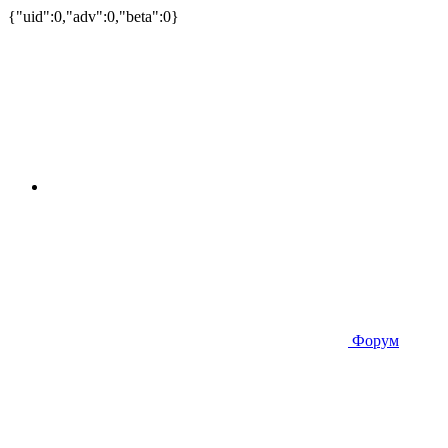
{"uid":0,"adv":0,"beta":0}
Форум