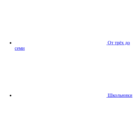
От трёх до
семи
Школьники