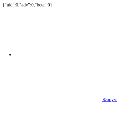
{"uid":0,"adv":0,"beta":0}
Форум