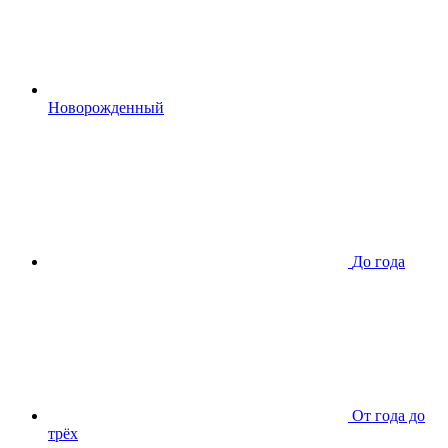
Новорожденный
До года
От года до
трёх