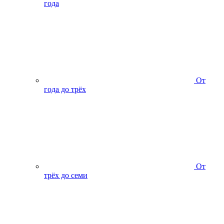
года
От
года до трёх
От
трёх до семи