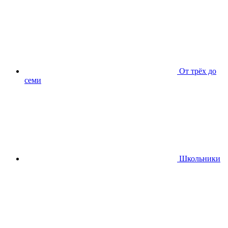
От трёх до
семи
Школьники