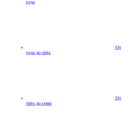
года
От
года до трёх
От
трёх до семи