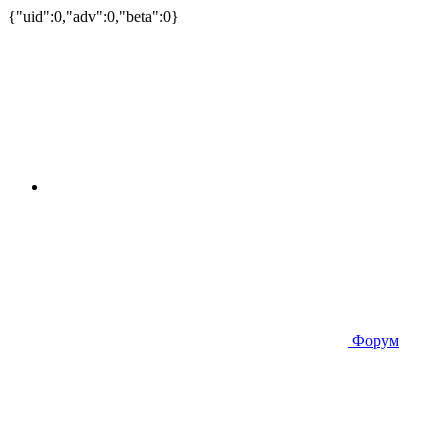
{"uid":0,"adv":0,"beta":0}
Форум