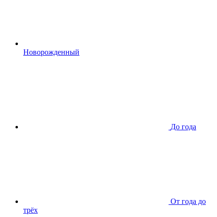
Новорожденный
До года
От года до
трёх