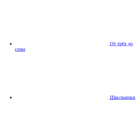
От трёх до
семи
Школьники