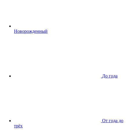
Новорожденный
До года
От года до
трёх