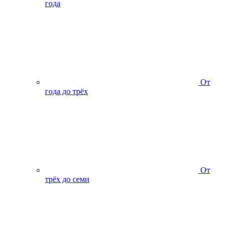
года
От
года до трёх
От
трёх до семи