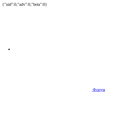
{"uid":0,"adv":0,"beta":0}
Форум