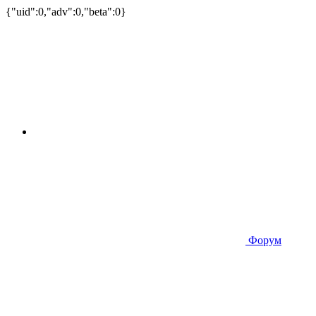
{"uid":0,"adv":0,"beta":0}
Форум