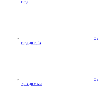
года
От
года до трёх
От
трёх до семи