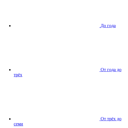
До года
От года до
трёх
От трёх до
семи