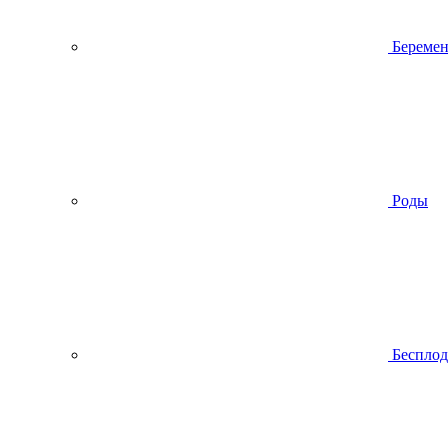
Беремен
Роды
Беспло