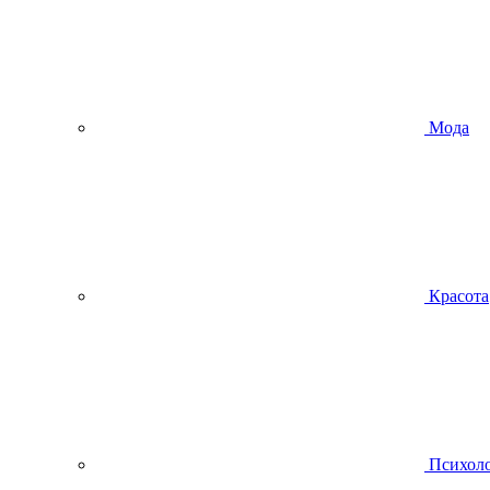
Мода
Красота
Психол