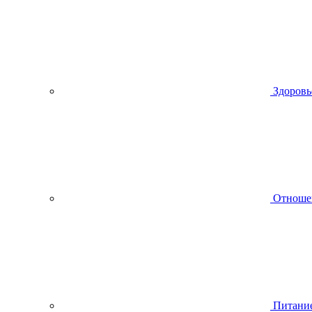
Здоровь
Отноше
Питани