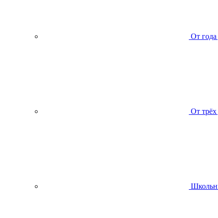
От года
От трёх
Школьн