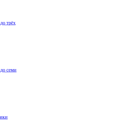
 до трёх
 до семи
ики