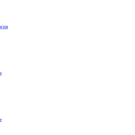
огия
е
е