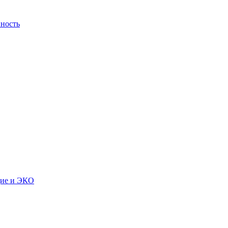
ность
дие и ЭКО