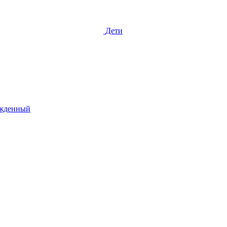
Дети
жденный