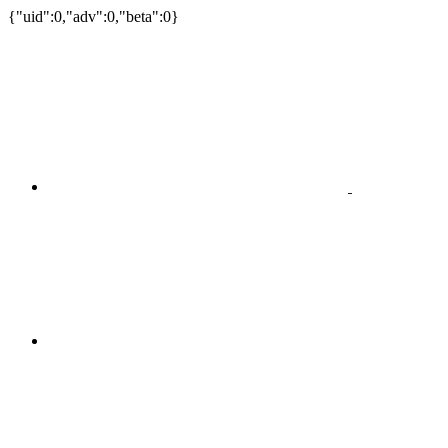
{"uid":0,"adv":0,"beta":0}