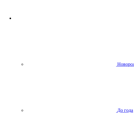
Новоро
До года