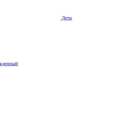
Дети
жденный