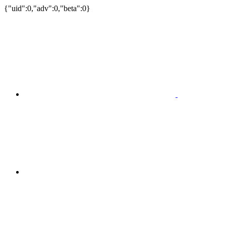
{"uid":0,"adv":0,"beta":0}