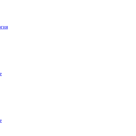
огия
е
е