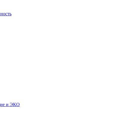
ность
дие и ЭКО