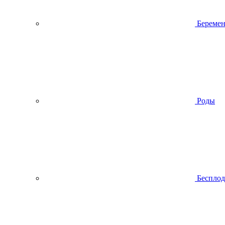
Беремен
Роды
Беспло