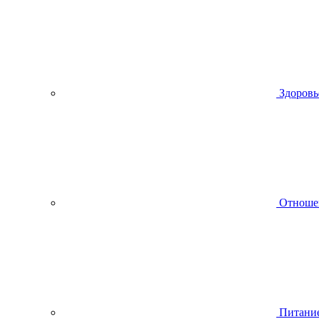
Здоровь
Отноше
Питани