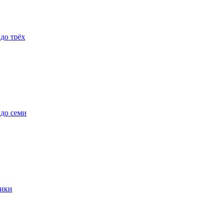
 до трёх
 до семи
ики