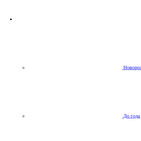
Новоро
До года