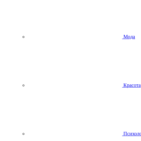
Мода
Красота
Психол