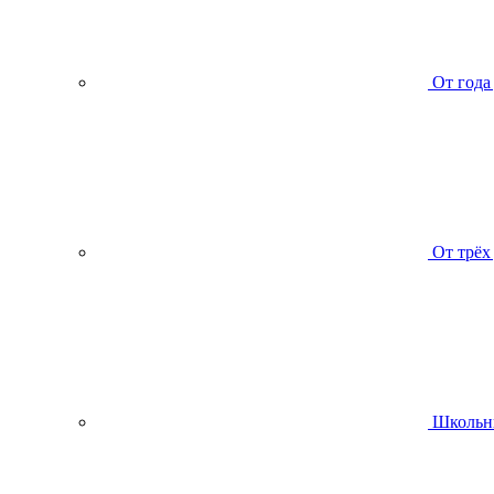
От года
От трёх
Школьн