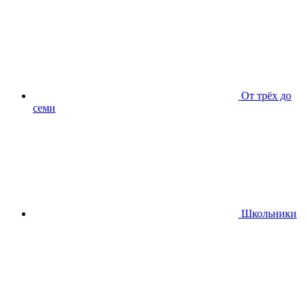
От трёх до
семи
Школьники