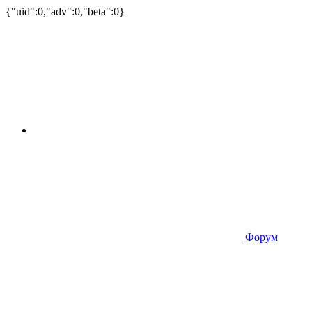
{"uid":0,"adv":0,"beta":0}
Форум