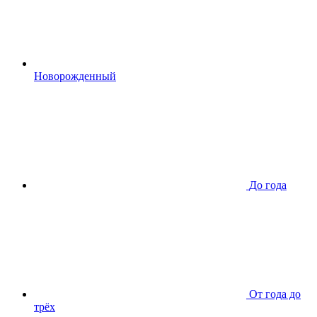
Новорожденный
До года
От года до
трёх