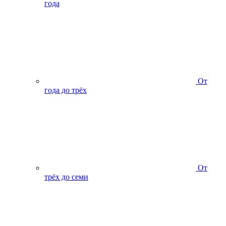
года
От
года до трёх
От
трёх до семи