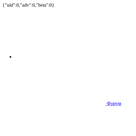
{"uid":0,"adv":0,"beta":0}
Форум