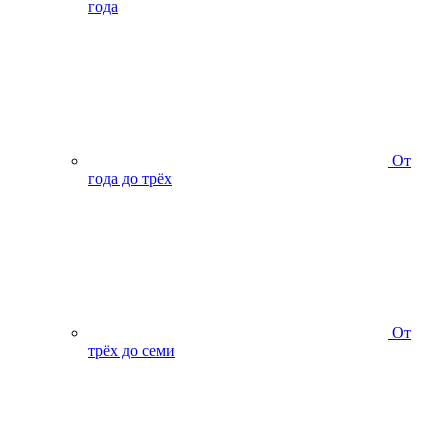
года
От
года до трёх
От
трёх до семи