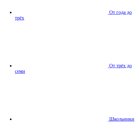
От года до
трёх
От трёх до
семи
Школьники