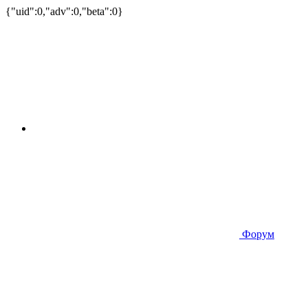
{"uid":0,"adv":0,"beta":0}
Форум