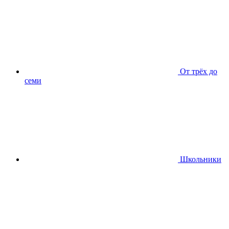
От трёх до
семи
Школьники