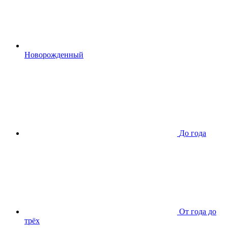
Новорожденный
До года
От года до
трёх