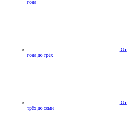
года
От
года до трёх
От
трёх до семи