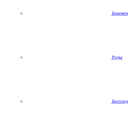
Беремен
Роды
Беспло