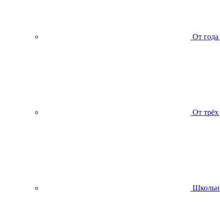
От года
От трёх
Школьн