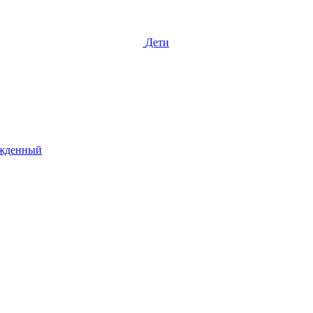
Дети
жденный