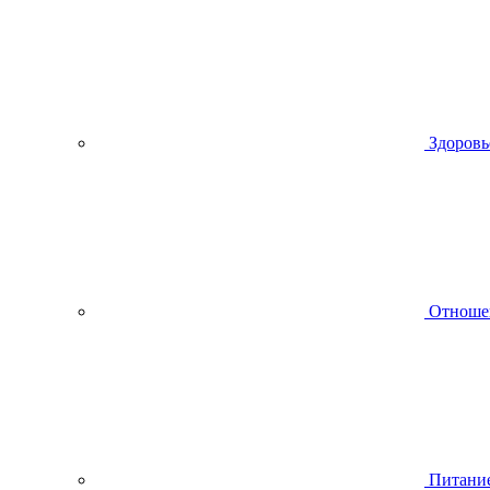
Здоровь
Отноше
Питани