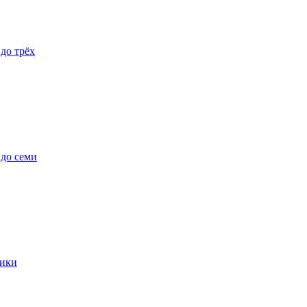
 до трёх
 до семи
ики