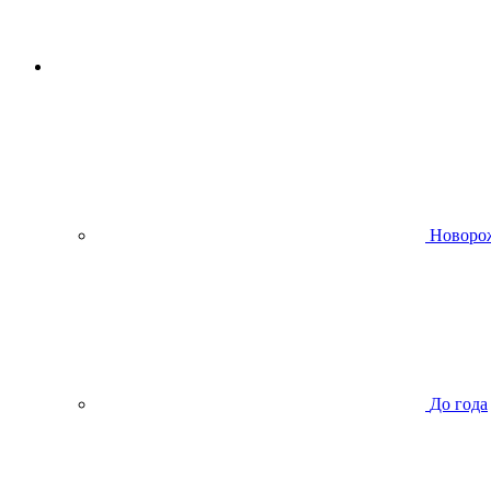
Новоро
До года