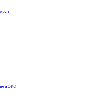
ность
дие и ЭКО