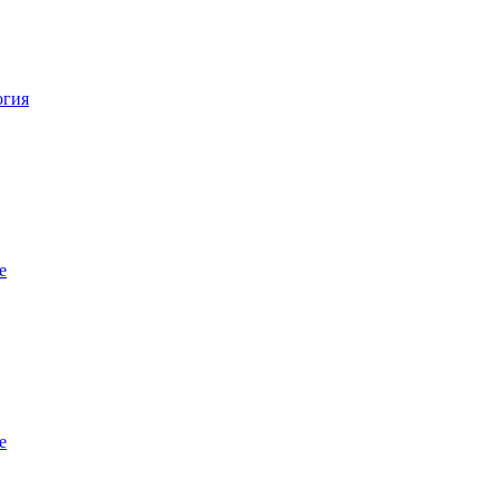
огия
е
е