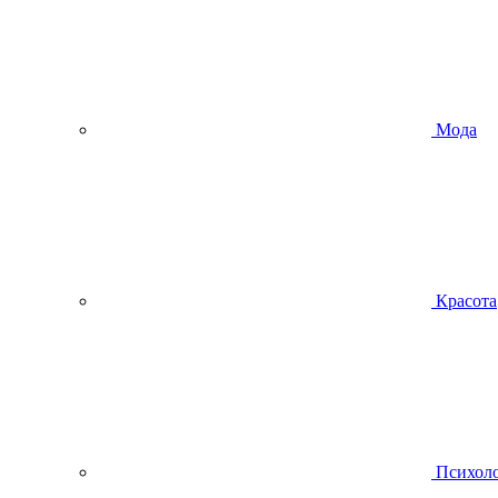
Мода
Красота
Психол