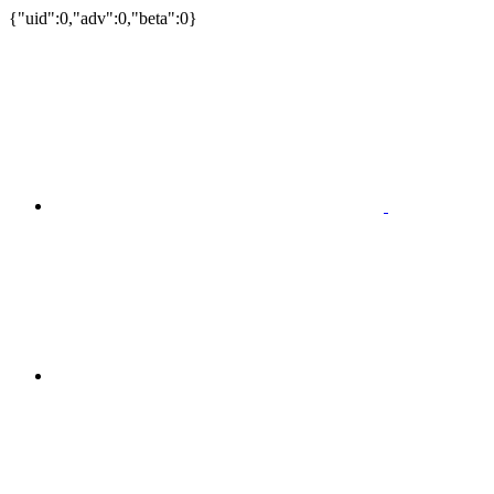
{"uid":0,"adv":0,"beta":0}