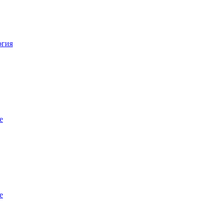
огия
е
е