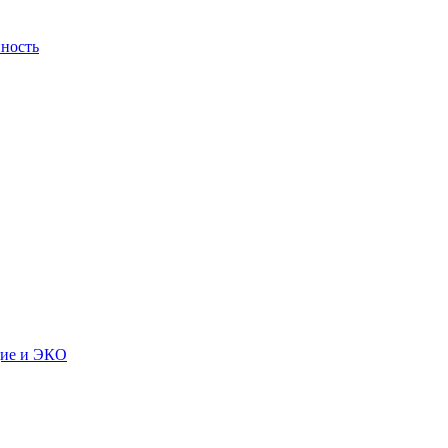
ность
дие и ЭКО