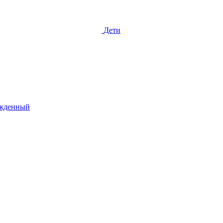
Дети
жденный