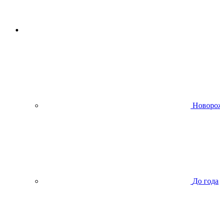
Новоро
До года