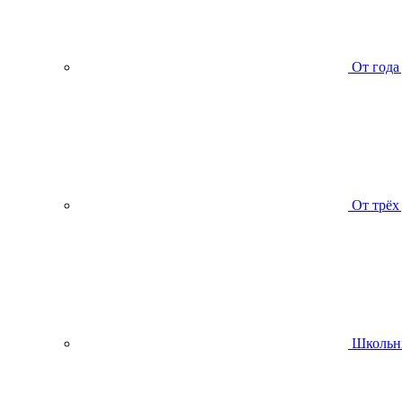
От года
От трёх
Школьн