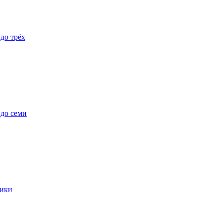
 до трёх
 до семи
ики