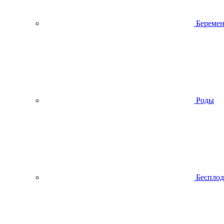
Беремен
Роды
Беспло