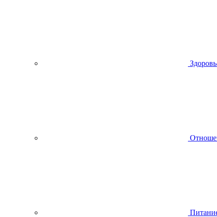
Здоровь
Отноше
Питани