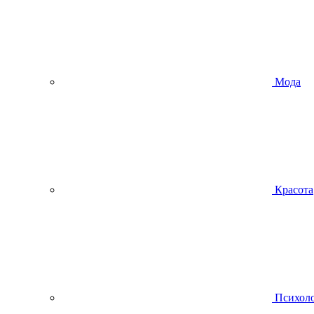
Мода
Красота
Психол