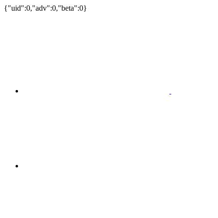
{"uid":0,"adv":0,"beta":0}