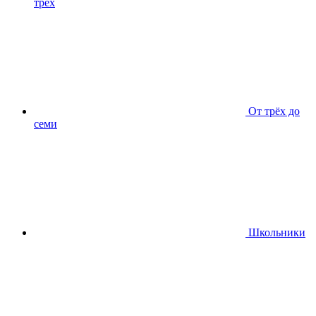
трёх
От трёх до
семи
Школьники