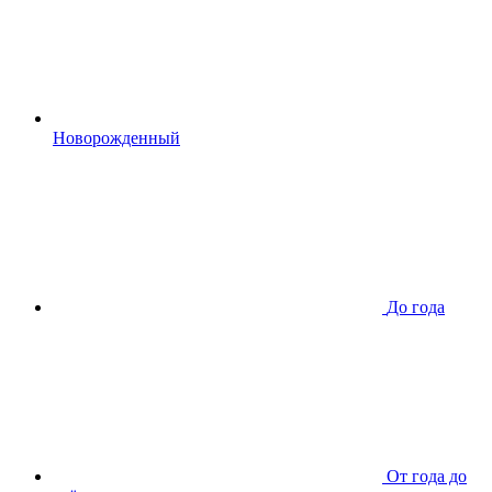
Новорожденный
До года
От года до