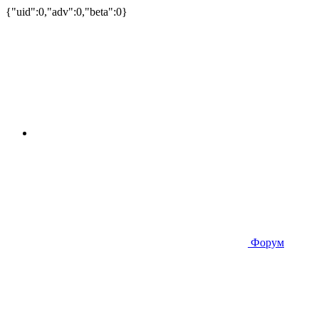
{"uid":0,"adv":0,"beta":0}
Форум