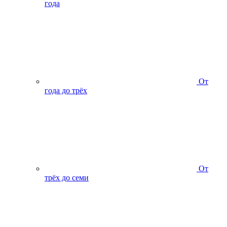
года
От
года до трёх
От
трёх до семи