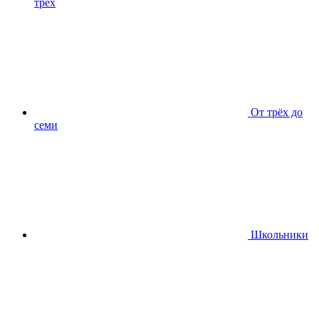
трёх
От трёх до
семи
Школьники