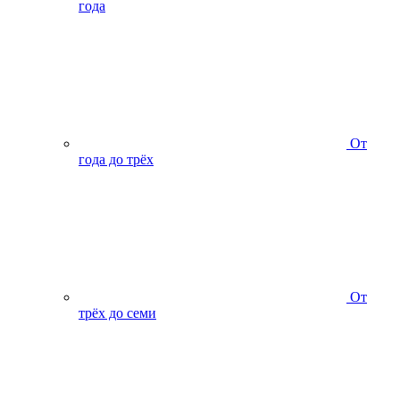
года
От
года до трёх
От
трёх до семи