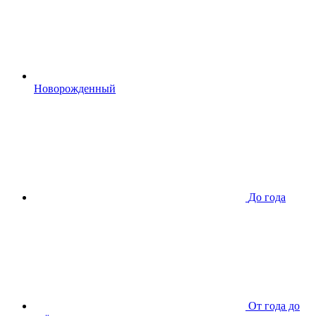
Новорожденный
До года
От года до