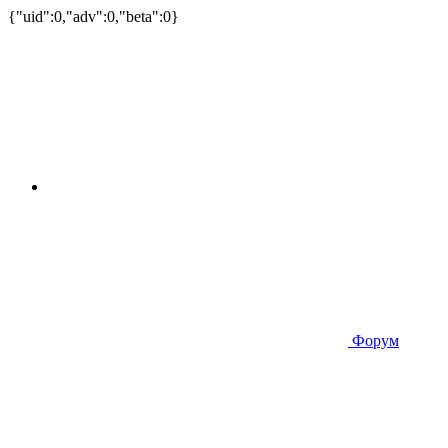
{"uid":0,"adv":0,"beta":0}
Форум