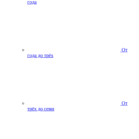
года
От
года до трёх
От
трёх до семи