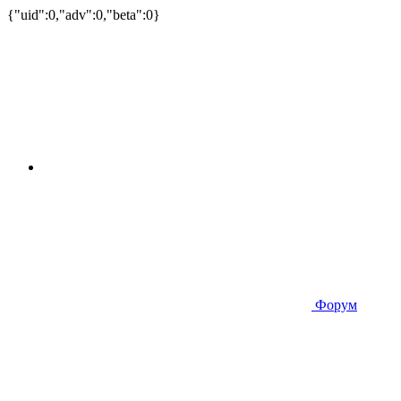
{"uid":0,"adv":0,"beta":0}
Форум