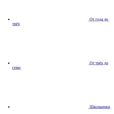
От года до
трёх
От трёх до
семи
Школьники