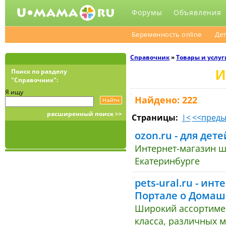
Форумы
Объявления
Беременность online
Дет
Справочник
»
Товары и услуг
И
Поиск по разделу
"Справочник":
Я ищу
Найдено: 222
расширенный поиск >>
Страницы:
|<
<<пред
ozon.ru - для дет
Интернет-магазин ш
Екатеринбурге
pets-ural.ru - ин
Портале о Дома
Широкий ассортимен
класса, различных 