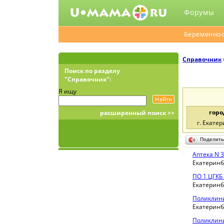
Форумы
Беременнос
Справочник
Поиск по разделу
"Справочник":
Я ищу
горо
расширенный поиск >>
г. Екатер
Поделит
Аптека N 3
Екатеринбу
ПО 1 ЦГКБ
Екатеринбу
Поликлини
Екатеринбу
Поликлини