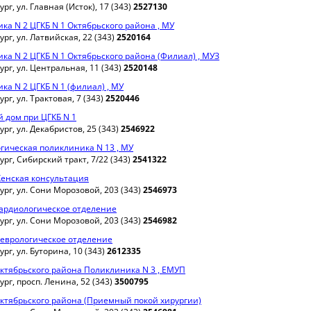
рг, ул. Главная (Исток), 17 (343)
2527130
ка N 2 ЦГКБ N 1 Октябрьского района , МУ
рг, ул. Латвийская, 22 (343)
2520164
ка N 2 ЦГКБ N 1 Октябрьского района (Филиал) , МУЗ
рг, ул. Центральная, 11 (343)
2520148
ка N 2 ЦГКБ N 1 (филиал) , МУ
рг, ул. Трактовая, 7 (343)
2520446
 дом при ЦГКБ N 1
рг, ул. Декабристов, 25 (343)
2546922
гическая поликлиника N 13 , МУ
рг, Сибирский тракт, 7/22 (343)
2541322
Женская консультация
рг, ул. Сони Морозовой, 203 (343)
2546973
Кардиологическое отделение
рг, ул. Сони Морозовой, 203 (343)
2546982
Неврологическое отделение
рг, ул. Буторина, 10 (343)
2612335
Октябрьского района Поликлиника N 3 , ЕМУП
рг, просп. Ленина, 52 (343)
3500795
Октябрьского района (Приемный покой хирургии)