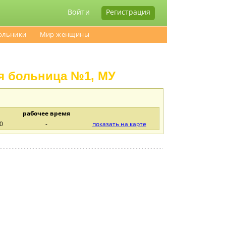
Войти
Регистрация
ольники
Мир женщины
я больница №1, МУ
рабочее время
0
-
показать на карте