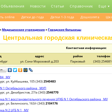
Объявления
Новости
Статьи
Справочник
Еще
ть online
Детки до года
Детки 1-3 года
Дошколята
Шк
»
Медицинcкие учреждения
»
Городские больницы
Центральная городская клиническа
Контактная информация:
д
адрес
район
телефон
ибург
ул. Сони Морозовой д.203
Парковый
(343) 254681
ься…
84 , МУ
рг, ул. Куйбышева, 105 (343)
2540483
 N 1 Октябрьского района , МУП
рг, ул. Декабристов, 27/а (343)
2546770
ка N 1 восстановительного лечения ЦГКБ N 1 Октябрьского района , МУ
рг, ул. Белинского, 163/г (343)
2104176
ка N 2 ЦГБ N 1 , МУ