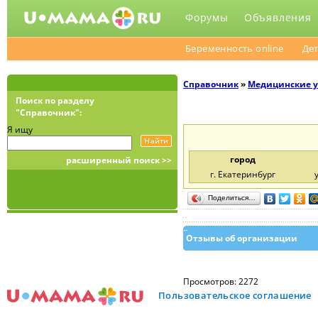
Форумы
Объявления
Беременность online
Дет
Справочник
»
Медицинcкие 
Поиск по разделу
"Справочник":
Я ищу
город
расширенный поиск >>
г. Екатеринбург
Поделиться…
Отзывы об организации
Просмотров: 2272
Пользовательское соглашение