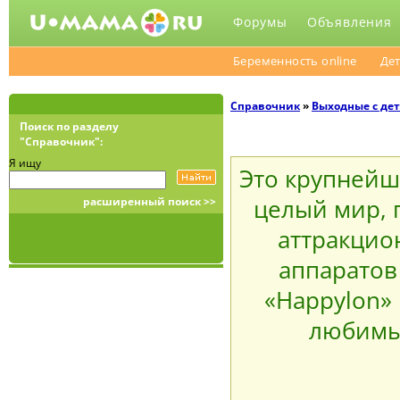
Форумы
Объявления
Беременность online
Дет
Справочник
»
Выходные с де
Поиск по разделу
"Справочник":
Я ищу
Это крупнейш
расширенный поиск >>
целый мир, 
аттракцио
аппаратов
«Happylon»
любимы