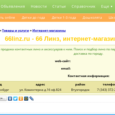
Объявления
Новости
Статьи
Справочник
Еще
ть online
Детки до года
Детки 1-3 года
Дошколята
Шк
»
Товары и услуги
»
Интернет-магазины
66linz.ru - 66 Линз, интернет-мага
продажа контактных линз и аксессуаров к ним. Поиск и подбор линз по п
доставка по городу.
web-сайт:
email:
Контактная информация:
д
адрес
район
телефо
инбург
ул. Коминтерна д.16 оф.824
Втузгородок
7 (343) 372-
ься…