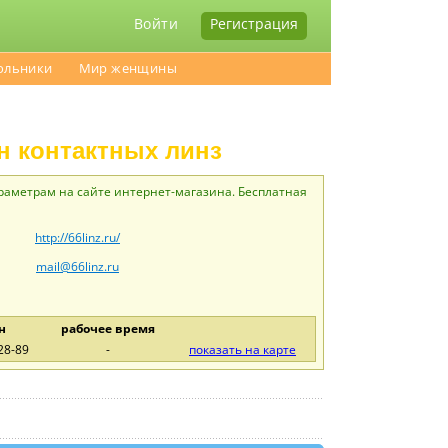
Войти
Регистрация
ольники
Мир женщины
зин контактных линз
араметрам на сайте интернет-магазина. Бесплатная
http://66linz.ru/
mail@66linz.ru
н
рабочее время
28-89
-
показать на карте