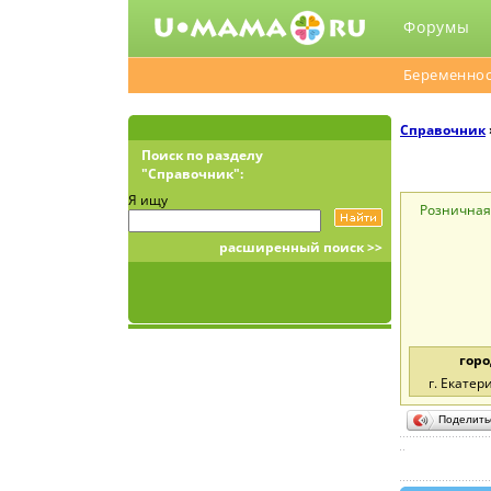
Форумы
Беременнос
Справочник
Поиск по разделу
"Справочник":
Я ищу
Розничная 
расширенный поиск >>
горо
г. Екатер
Поделит