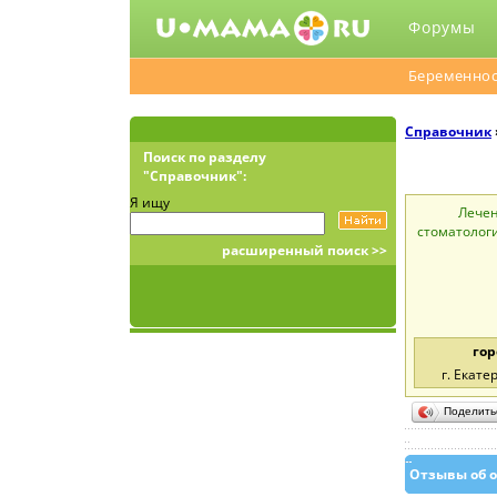
Форумы
Беременнос
Справочник
Поиск по разделу
"Справочник":
Я ищу
Лечен
стоматолог
расширенный поиск >>
гор
г. Екате
Поделит
Отзывы об 