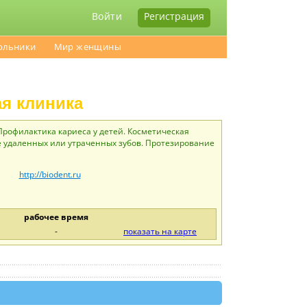
Войти
Регистрация
ольники
Мир женщины
ая клиника
Профилактика кариеса у детей. Косметическая
е удаленных или утраченных зубов. Протезирование
http://biodent.ru
рабочее время
-
показать на карте