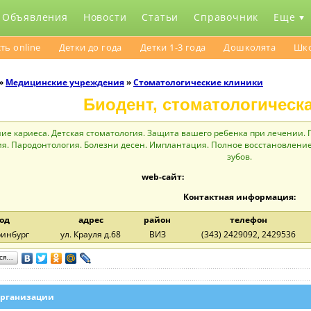
Объявления
Новости
Статьи
Справочник
Еще
ть online
Детки до года
Детки 1-3 года
Дошколята
Шк
»
Медицинcкие учреждения
»
Стоматологические клиники
Биодент, стоматологическ
ие кариеса. Детская стоматология. Защита вашего ребенка при лечении. 
ия. Пародонтология. Болезни десен. Имплантация. Полное восстановлени
зубов.
web-сайт:
Контактная информация:
од
адрес
район
телефон
ринбург
ул. Крауля д.68
ВИЗ
(343) 2429092, 2429536
ься…
организации