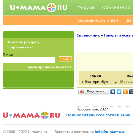
Форумы
Объявления
Беременность online
Дет
Справочник
»
Товары и услуг
Поиск по разделу
"Справочник":
Я ищу
расширенный поиск >>
город
ад
г. Екатеринбург
ул. Малыш
Поделиться…
Просмотров: 2327
Пользовательское соглашение
© 2006 – 2022 U-mama.ru
Вопросы и пожелания
help@u-mama.ru