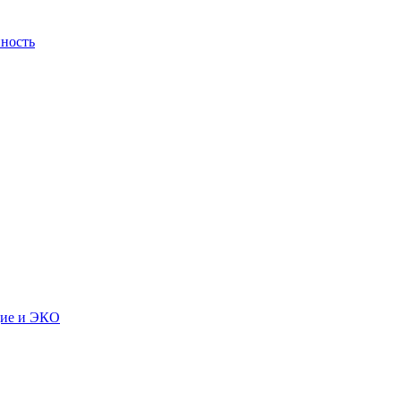
ность
дие и ЭКО