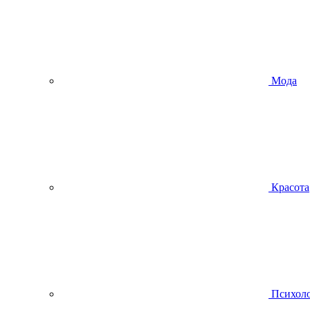
Мода
Красота
Психол