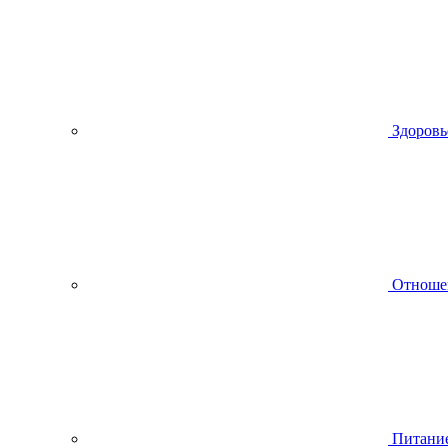
Здоровь
Отноше
Питани