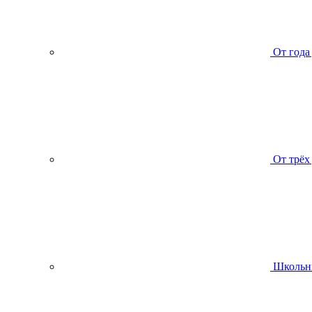
От года
От трёх
Школьн