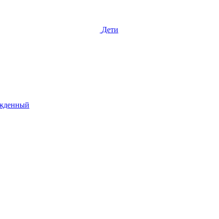
Дети
жденный