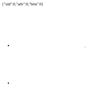
{"uid":0,"adv":0,"beta":0}