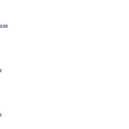
огия
е
е