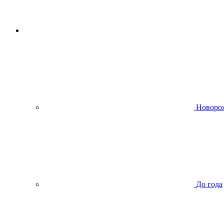
Новоро
До года