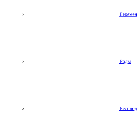
Беремен
Роды
Беспло