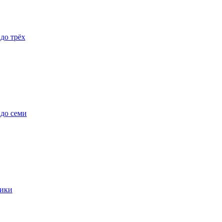
 до трёх
 до семи
ики