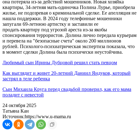
она потеряла из-за действий мошенников. Новая хозяйка
квартиры, 34-летняя мать-одиночка Полина Лурье, приобрела
жилье, не подозревая о криминальной сделке. Ее апелляция не
нашла поддержки. В 2024 году телефонные мошенники
запугали 69-летнюю артистку и заставили ее
продать квартиру под угрозой ареста из-за якобы
спонсирования террористов. Долина лично передала курьерам
и перевела на "безопасные счета" около 200 миллионов
рублей. Психолого-психиатрическая экспертиза показала, что
в момент сделки Долина была психически неустойчива.
Любимый сын Ирины Дубцовой решил стать певцом
Как выглядит и живет 20-летний Даниил Яндуков, который
застрял в теле ребенка
Сын Михаила Круга перед свадьбой проверил, как его мама
поладит с невестой
24 октября 2025
Татьяна Кан
Источник:
https://www.u-mama.ru