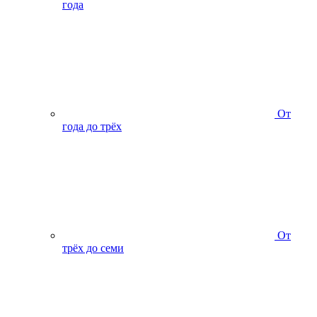
года
От
года до трёх
От
трёх до семи