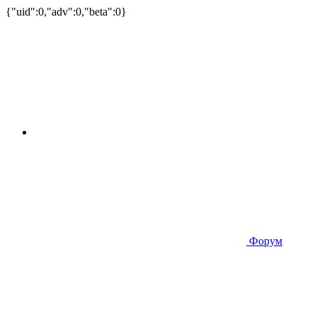
{"uid":0,"adv":0,"beta":0}
Форум