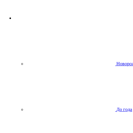
Новоро
До года