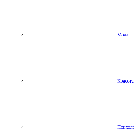
Мода
Красота
Психол