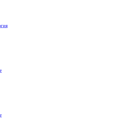
огия
е
е