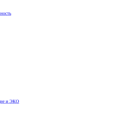
ность
дие и ЭКО