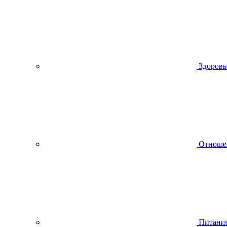
Здоровь
Отноше
Питани