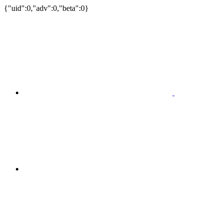
{"uid":0,"adv":0,"beta":0}