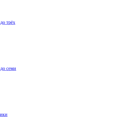
 до трёх
 до семи
ики