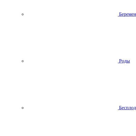
Беремен
Роды
Беспло