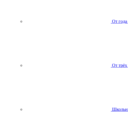
От года
От трёх
Школьн