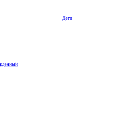
Дети
жденный