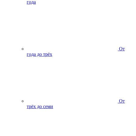
года
От
года до трёх
От
трёх до семи