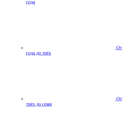
года
От
года до трёх
От
трёх до семи