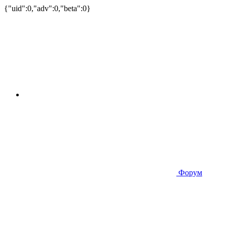
{"uid":0,"adv":0,"beta":0}
Форум