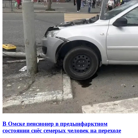
В Омске пенсионер в предынфарктном
состоянии снёс семерых человек на переходе