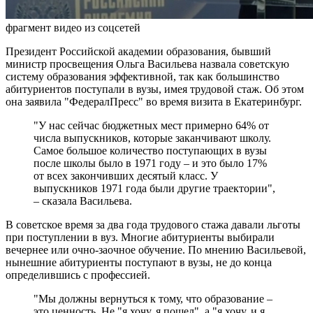
фрагмент видео из соцсетей
Президент Российской академии образования, бывший
министр просвещения Ольга Васильева назвала советскую
систему образования эффективной, так как большинство
абитуриентов поступали в вузы, имея трудовой стаж. Об этом
она заявила "ФедералПресс" во время визита в Екатеринбург.
"У нас сейчас бюджетных мест примерно 64% от
числа выпускников, которые заканчивают школу.
Самое большое количество поступающих в вузы
после школы было в 1971 году – и это было 17%
от всех закончивших десятый класс. У
выпускников 1971 года были другие траектории",
– сказала Васильева.
В советское время за два года трудового стажа давали льготы
при поступлении в вуз. Многие абитуриенты выбирали
вечернее или очно-заочное обучение. По мнению Васильевой,
нынешние абитуриенты поступают в вузы, не до конца
определившись с профессией.
"Мы должны вернуться к тому, что образование –
это ценность. Не "я хочу, я пошел", а "я хочу, и я