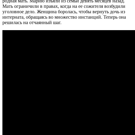
родная мать. Марию изъяли из семьи девять месяцев назад.
Мать ограничили в правах, когда на ее сожителя возбудили
уголовное дело. Женщина боролась, чтобы вернуть дочь из
интерната, обращаясь во множество инстанций. Теперь она
решилась на отчаянный шаг.