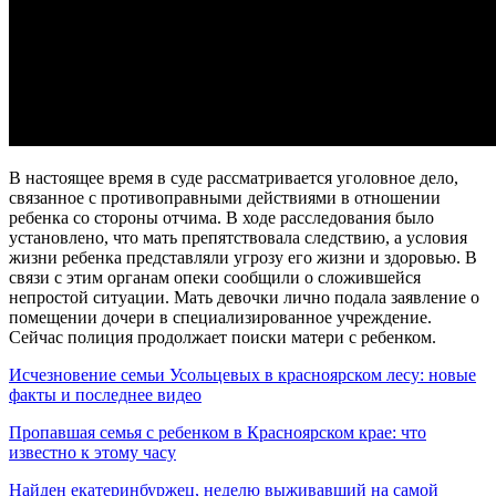
В настоящее время в суде рассматривается уголовное дело,
связанное с противоправными действиями в отношении
ребенка со стороны отчима. В ходе расследования было
установлено, что мать препятствовала следствию, а условия
жизни ребенка представляли угрозу его жизни и здоровью. В
связи с этим органам опеки сообщили о сложившейся
непростой ситуации. Мать девочки лично подала заявление о
помещении дочери в специализированное учреждение.
Сейчас полиция продолжает поиски матери с ребенком.
Исчезновение семьи Усольцевых в красноярском лесу: новые
факты и последнее видео
Пропавшая семья с ребенком в Красноярском крае: что
известно к этому часу
Найден екатеринбуржец, неделю выживавший на самой