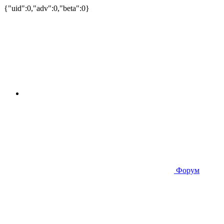
{"uid":0,"adv":0,"beta":0}
Форум