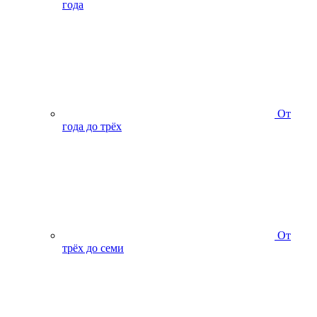
года
От
года до трёх
От
трёх до семи