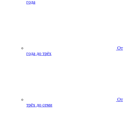
года
От
года до трёх
От
трёх до семи