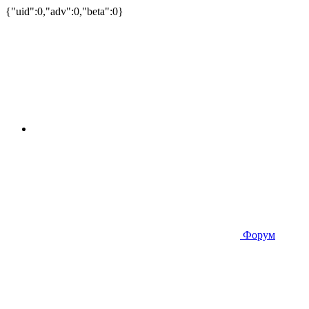
{"uid":0,"adv":0,"beta":0}
Форум