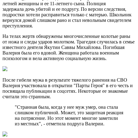
летней женщины и ее 11-летнего сына. Полиция
задержала дочь убитой и ее подругу. По версии следствия,
подростки хотели расправиться только с матерью. Школьник
вернулся домой слишком рано и стал невольным свидетелем
преступления.
На телах жертв обнаружены многочисленные колотые раны
от ножа и следы ударов молотком. Трагедия случилась в семье
известного деятеля Якутии Саввы Михайлова. Погибшая
Валерия была его вдовой. Женщина работала военным
психологом и вела активную социальную жизнь.
После гибели мужа в результате тяжелого ранения на СВО
Валерия участвовала в открытии "Парты Героя" в его честь и
посвящала публикации в соцсетях. Некоторые ее знакомые
считали это странным.
"Странная была, когда у нее муж умер, она стала
слишком публичной. Может, это защитная реакция
на потрясение. Но этот момент многие заметили
из местных", - отметила подруга Валерии.