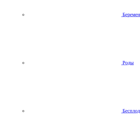
Беремен
Роды
Беспло