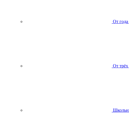
От года
От трёх
Школьн