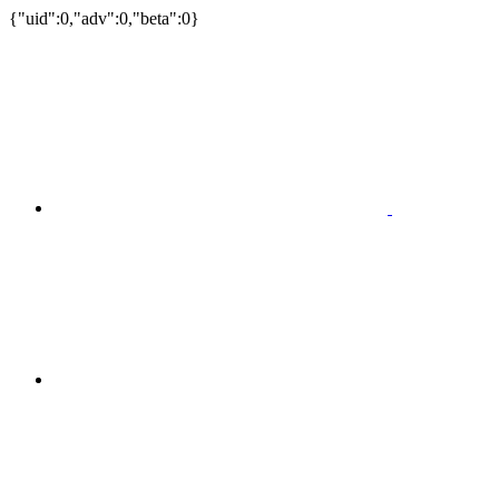
{"uid":0,"adv":0,"beta":0}