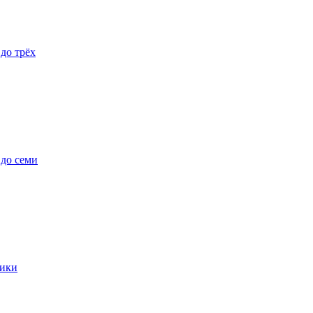
 до трёх
 до семи
ики