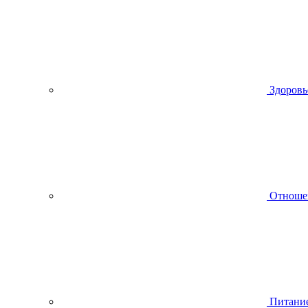
Здоровь
Отноше
Питани