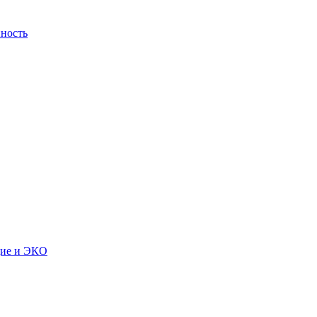
ность
дие и ЭКО