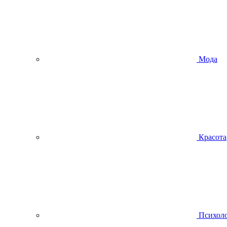
Мода
Красота
Психол