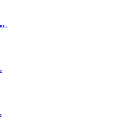
огия
е
е