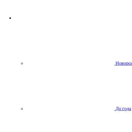
Новоро
До года