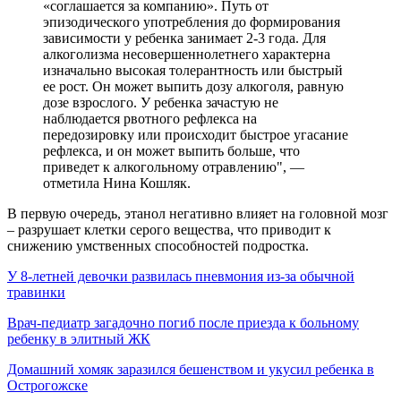
«соглашается за компанию». Путь от
эпизодического употребления до формирования
зависимости у ребенка занимает 2-3 года. Для
алкоголизма несовершеннолетнего характерна
изначально высокая толерантность или быстрый
ее рост. Он может выпить дозу алкоголя, равную
дозе взрослого. У ребенка зачастую не
наблюдается рвотного рефлекса на
передозировку или происходит быстрое угасание
рефлекса, и он может выпить больше, что
приведет к алкогольному отравлению", —
отметила Нина Кошляк.
В первую очередь, этанол негативно влияет на головной мозг
– разрушает клетки серого вещества, что приводит к
снижению умственных способностей подростка.
У 8-летней девочки развилась пневмония из-за обычной
травинки
Врач-педиатр загадочно погиб после приезда к больному
ребенку в элитный ЖК
Домашний хомяк заразился бешенством и укусил ребенка в
Острогожске