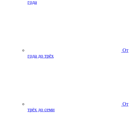
года
От
года до трёх
От
трёх до семи