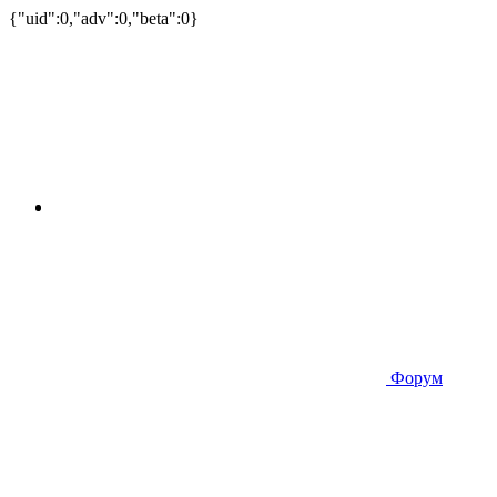
{"uid":0,"adv":0,"beta":0}
Форум