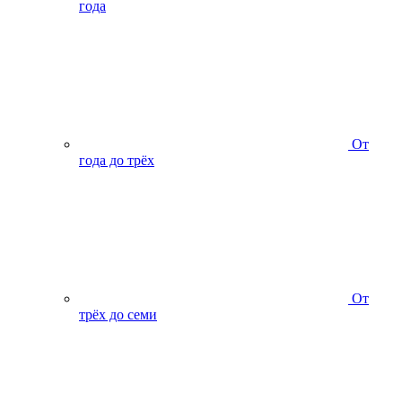
года
От
года до трёх
От
трёх до семи