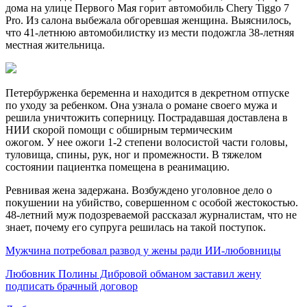
дома на улице Первого Мая горит автомобиль Chery Tiggo 7
Pro. Из салона выбежала обгоревшая женщина. Выяснилось,
что 41-летнюю автомобилистку из мести подожгла 38-летняя
местная жительница.
Петербурженка беременна и находится в декретном отпуске
по уходу за ребенком. Она узнала о романе своего мужа и
решила уничтожить соперницу. Пострадавшая доставлена в
НИИ скорой помощи с обширным термическим
ожогом. У нее ожоги 1-2 степени волосистой части головы,
туловища, спины, рук, ног и промежности. В тяжелом
состоянии пациентка помещена в реанимацию.
Ревнивая жена задержана. Возбуждено уголовное дело о
покушении на убийство, совершенном с особой жестокостью.
48-летний муж подозреваемой рассказал журналистам, что не
знает, почему его супруга решилась на такой поступок.
Мужчина потребовал развод у жены ради ИИ-любовницы
Любовник Полины Дибровой обманом заставил жену
подписать брачный договор