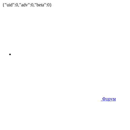
{"uid":0,"adv":0,"beta":0}
Форум