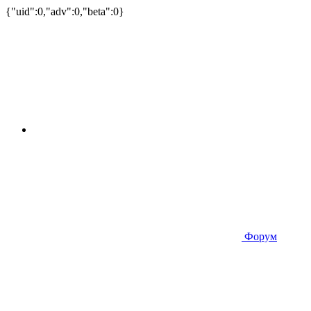
{"uid":0,"adv":0,"beta":0}
Форум