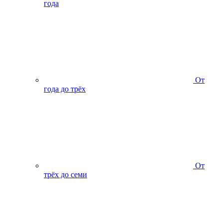
года
От
года до трёх
От
трёх до семи