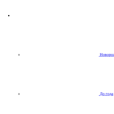
Новоро
До года