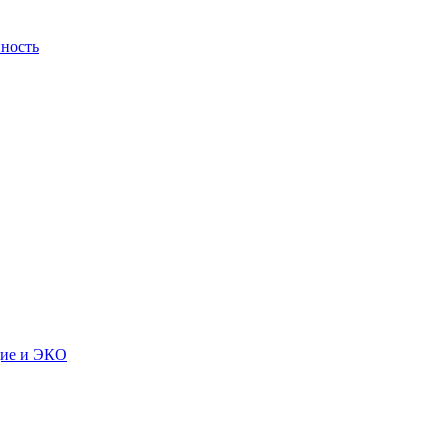
ность
дие и ЭКО