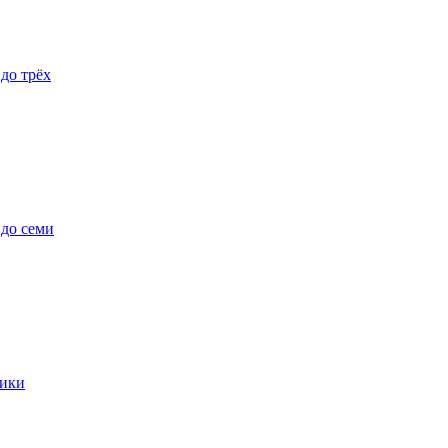
 до трёх
 до семи
ики