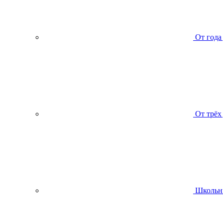
От года
От трёх
Школьн