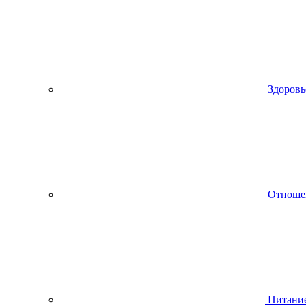
Здоровь
Отноше
Питани