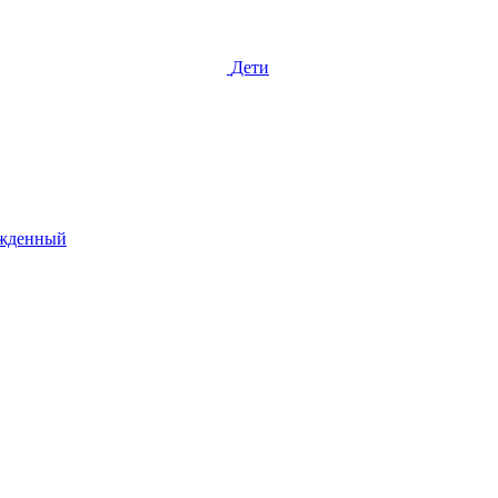
Дети
жденный