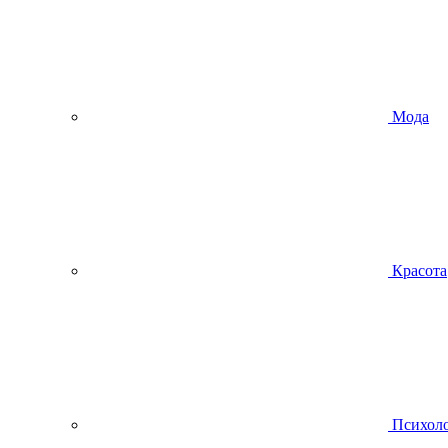
Мода
Красота
Психол