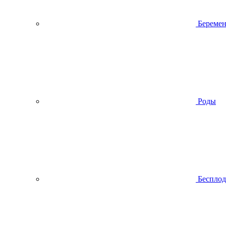
Беремен
Роды
Беспло