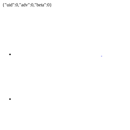
{"uid":0,"adv":0,"beta":0}