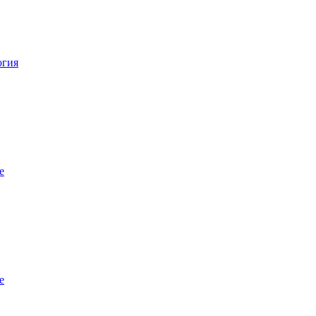
огия
е
е