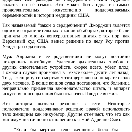
ложатся на её семью. Это может быть одна из самых
продолжительных искусственно поддерживаемых
беременностей в истории медицины США.
Так называемый "закон о сердцебиении" Джорджии является
одним из ограничительных законов об абортах, которые были
приняты во многих консервативных штатах с тех пор, как
Верховный суд США вынес решение по делу Роу против
Уэйда три года назад.
Муж Адрианы и ее родственники не могут достойно
похоронить погибшую. Удаление дыхательных трубок и
других спасательных устройств, скорее всего, убьет плод.
Похожий случай произошел в Техасе более десяти лет назад.
Тогда женщину со смертью мозга держали на аппарате около
двух месяцев. В конце концов судья постановил, что больница
неправильно применяла законодательство штата, и аппарат
искусственного дыхания был отключен. Плод не выжил.
Эта история вызвала резонанс в сети. Некоторые
пользователи поддерживают решение врачей использовать
тело женщины как инкубатор. Другие отмечают, что это как
минимум неэтично по отношению к самой Адриане Смит.
"Если бы мертвое тело женщины было бы