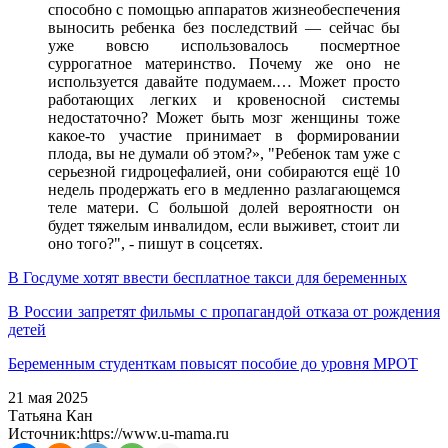
способно с помощью аппаратов жизнеобеспечения
выносить ребенка без последствий — сейчас бы
уже вовсю использовалось посмертное
суррогатное материнство. Почему же оно не
используется давайте подумаем.… Может просто
работающих легких и кровеносной системы
недостаточно? Может быть мозг женщины тоже
какое-то участие принимает в формировании
плода, вы не думали об этом?», "Ребенок там уже с
серьезной гидроцефалией, они собираются ещё 10
недель продержать его в медленно разлагающемся
теле матери. С большой долей вероятности он
будет тяжелым инвалидом, если выживет, стоит ли
оно того?", - пишут в соцсетях.
В Госдуме хотят ввести бесплатное такси для беременных
В России запретят фильмы с пропагандой отказа от рождения
детей
Беременным студенткам повысят пособие до уровня МРОТ
21 мая 2025
Татьяна Кан
Источник:
https://www.u-mama.ru