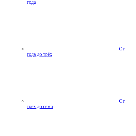
года
От
года до трёх
От
трёх до семи