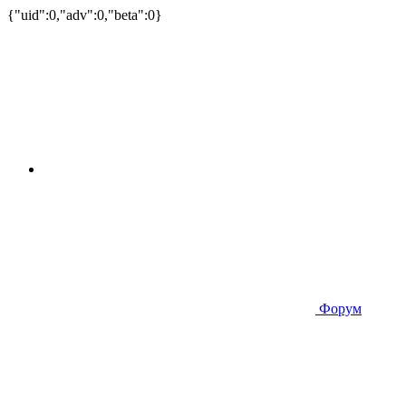
{"uid":0,"adv":0,"beta":0}
Форум