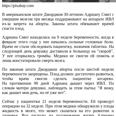
https://pixabay.com
В американском штате Джорджия 30-летнюю Адриану Смит с
умершим мозгом три месяца поддерживают на аппарате ИВЛ
из-за запрета на аборты. Законы штата обязывают врачей
спасти плод.
Адриана Смит находилась на 9 неделе беременности, когда в
феврале этого года у нее начались сильные головные боли.
Врачи не стали обследовать пациентку, назначив таблетки. На
следующей день девушку доставили в больницу на "скорой".
У нее оторвались тромбы. Медики не смогли ей помочь и
лишь констатировали смерть мозга.
По законам штата Джорджии аборты после шестой недели
беременности запрещены. Плод должен достаточно развиться,
чтобы врачи смогли сделать пациентке кесарево.
На протяжении 90 дней Адриана дышит через ИВЛ. По
словам матери девушки, наблюдать за этим пытка: "Я вижу,
как дышит моя дочь, но её уже нет".
Сейчас у пациентки 21 неделя беременности. Ей проведут
операцию на 32 неделе. При этом медики обнаружили у плода
жидкость в мозге, что может сказаться на его развитии и
здоровье. Все расходы на поддержание жизни Адрианы