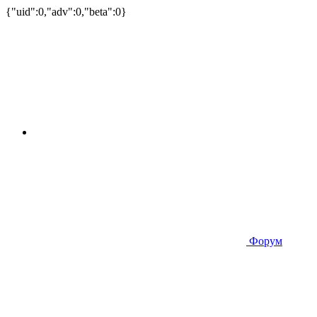
{"uid":0,"adv":0,"beta":0}
Форум