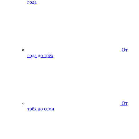
года
От
года до трёх
От
трёх до семи