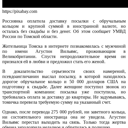
https://pixabay.com
Россиянка оплатила доставку посылки с обручальным
кольцом и крупной суммой в иностранной валюте, но
осталась без свадьбы и без денег. Об этом сообщает УМВД
России по Томской области.
Жительница Томска в интернете познакомилась с мужчиной
по имени Агустин Вильямс, проживающим в
Великобритании. Спустя непродолжительное время он
признался ей в любви и предложил стать его женой.
В доказательство серьезности своих намерений,
псевдоангличанин выслал посылку, в которой находилось
дорогое обручальное кольцо и 50 000 долларов США на
подготовку к свадьбе. Далее женщине поступил звонок из
транспортной компании: посылка уже поступила, но
требовалась оплата за доставку до квартиры. Не задумываясь,
томичка перевела требуемую сумму на указанный счет.
Однако, после перевода 275 000 рублей, ни заветного кольца,
ни состоятельного иностранца она не увидела. Агустин
Вильямс перестал выходить на связь. Только тогда жертва
обмана заподозрила неладное и обратилась в полицию.