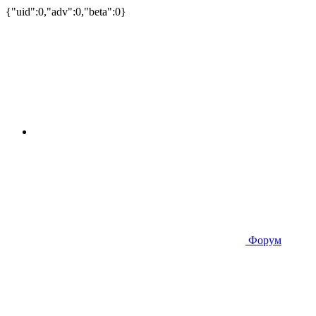
{"uid":0,"adv":0,"beta":0}
Форум