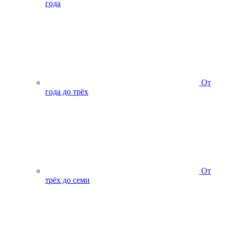
года
От
года до трёх
От
трёх до семи