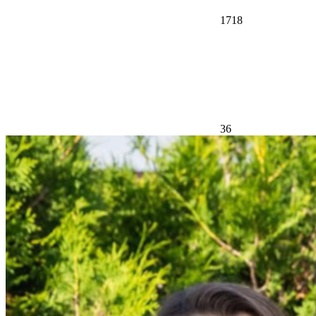
1718
36